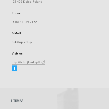
25-406 Kielce, Poland
Phone
(+48) 41 349 71 55
E-Mail
buk@ujk.edu.pl
Visit us!
http://buk.ujk.edu.pl/
Facebook
External
link,
will
open
in
a
SITEMAP
new
tab