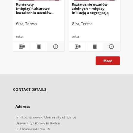
Konteksty
Kształcenie uczniów
(między)kulturowe
zdolnych – między
kształcenia uczniów
inkluzją a segregacją
zdolnych na przykładzie
badań wśród nauczycieli
Giza, Teresa
Giza, Teresa
tekst
tekst
More
CONTACT DETAILS
Address
Jan Kochanowski University of Kielce
University Library in Kielce
ul. Uniwersytecka 19