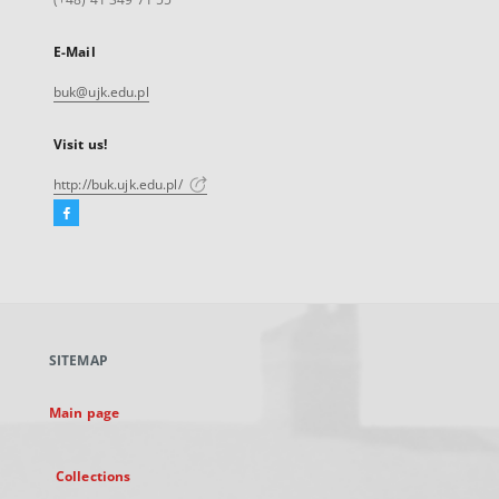
E-Mail
buk@ujk.edu.pl
Visit us!
http://buk.ujk.edu.pl/
Facebook
External
link,
will
open
in
a
SITEMAP
new
tab
Main page
Collections