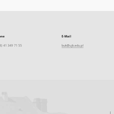
one
E-Mail
8) 41 349 71 55
buk@ujk.edu.pl