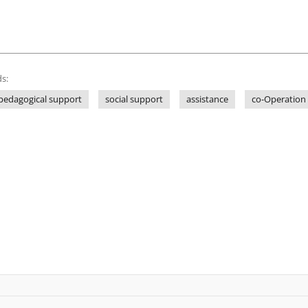
s:
 pedagogical support
social support
assistance
co-Operation