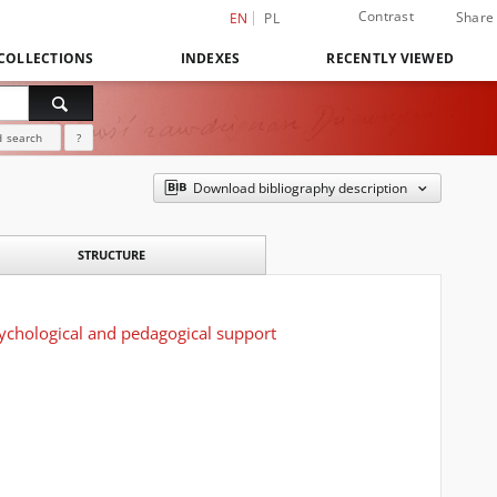
Contrast
Share
EN
PL
COLLECTIONS
INDEXES
RECENTLY VIEWED
 search
?
Download bibliography description
STRUCTURE
sychological and pedagogical support