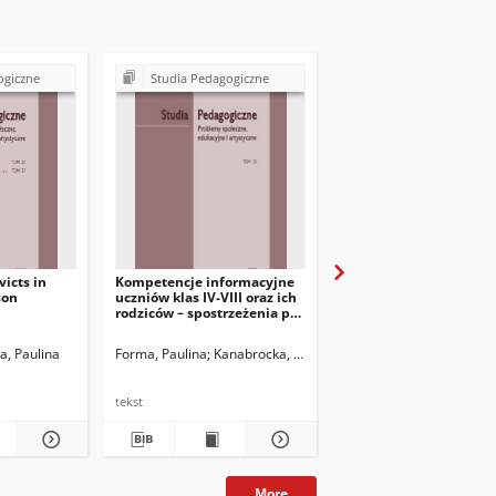
ogiczne
Studia Pedagogiczne
Studia Pedagogiczn
victs in
Kompetencje informacyjne
E-wsparcie jako katego
son
uczniów klas IV-VIII oraz ich
wsparcia uczniów i rod
rodziców – spostrzeżenia po
w dobie pandemii
realizacji badania
pilotażowego
a, Paulina
Forma, Paulina
Kanabrocka, Anna
Forma, Paulina
Hajdukie
tekst
tekst
More