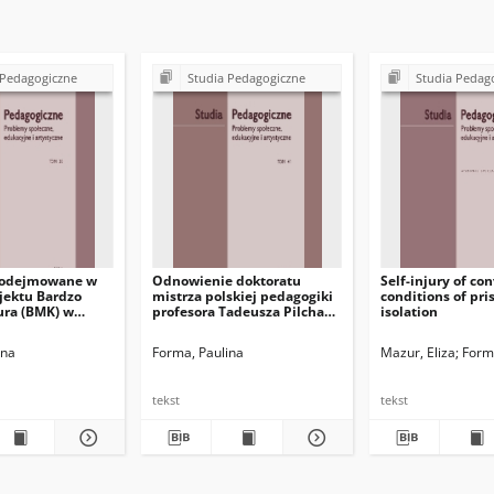
 Pedagogiczne
Studia Pedagogiczne
Studia Pedag
podejmowane w
Odnowienie doktoratu
Self-injury of con
jektu Bardzo
mistrza polskiej pedagogiki
conditions of pri
ura (BMK) w
profesora Tadeusza Pilcha
isolation
iętokrzyskim i
(29 kwietnia 2022,
na wzrost
Warszawa, Polska)
ina
Forma, Paulina
Mazur, Eliza
Form
i młodego
tekst
tekst