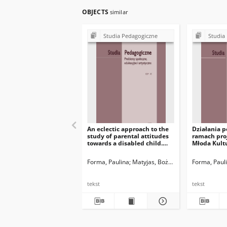
OBJECTS
similar
Studia Pedagogiczne
Studia
An eclectic approach to the
Działania 
study of parental attitudes
ramach pro
towards a disabled child.
Młoda Kult
The context of St. John Paul
regionie św
II
ich wpływ 
Forma, Paulina
Matyjas, Bożena. Red.
Forma, Paul
kompetencj
pokolenia
tekst
tekst