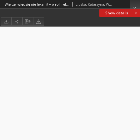
Wierzę, więc się nie lękam? – o roli religijności i duchowości w związku z lękiem przed COVID-19
Lipska, Katarzyna; Wajs, Tomasz; Klimczak, Sandra
Show details