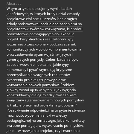
Abstract:
W tym artykule opisujemy wyniki badań
jakościowych, w których brały udział zespoły
projektowe złożone z uczniów klas drugich
szkoły podstawowej podzielone zadaniami na
projektantów–twórców rozwiązania, klientów i
realizatorów–pomagających do- skonalić
projekt. Pary klientów i realizatorów były
wcześniej przeszkolone – podczas scenek
komunikacyjnych – co do komplementowania
oraz zadawania pytań wyjaśnia- jących i
generujących pomysły. Celem badania było
zaobserwowanie i opisanie, jakie typy
komentarzy i pytań stymulują krytyczne
przemyśliwanie wstępnych rezultatów
tworzenia projektu grupowego oraz
wytwarzanie nowych pomysłów. Problem
główny został ujęty w pytaniu: Jak wygląda
konstruktywny dialog między rówieśnikami
zwią- zany z generowaniem nowych pomysłów
w trakcie pracy nad projektem grupowym?
Poszukiwanie odpowiedzi na to pytanie stwarza
możliwość wypełnienia luki w wiedzy
pedagogicznej na temat tego, jakie komunikaty
zwrotne pomagają w wytwarzaniu po- mysłów,
jakie – w rozwijaniu projektu, czyli tworzeniu