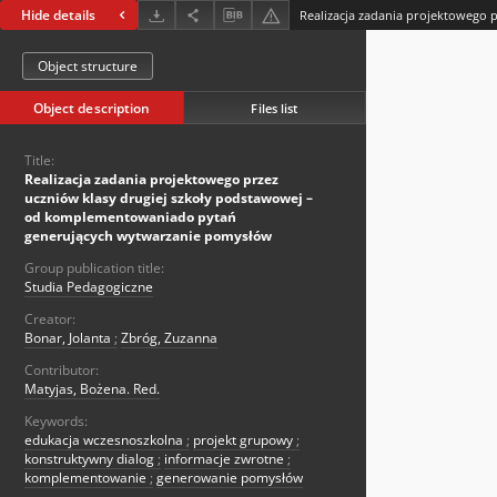
Hide details
Object structure
Object description
Files list
Title:
Realizacja zadania projektowego przez
uczniów klasy drugiej szkoły podstawowej –
od komplementowaniado pytań
generujących wytwarzanie pomysłów
Group publication title:
Studia Pedagogiczne
Creator:
Bonar, Jolanta
;
Zbróg, Zuzanna
Contributor:
Matyjas, Bożena. Red.
Keywords:
edukacja wczesnoszkolna
;
projekt grupowy
;
konstruktywny dialog
;
informacje zwrotne
;
komplementowanie
;
generowanie pomysłów