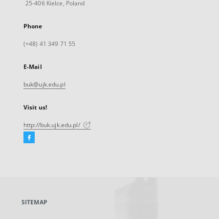
25-406 Kielce, Poland
Phone
(+48) 41 349 71 55
E-Mail
buk@ujk.edu.pl
Visit us!
http://buk.ujk.edu.pl/
Facebook
External
link,
will
open
in
a
SITEMAP
new
tab