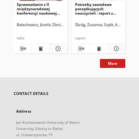
Sprawozdanie z II
Potrzeby zawodowe
międzynarodowej
początkujących
konferencji naukowej
nauczycieli : raport z
Zmiany środowiska
badań mieszanych
uczenia się we wczesnej
Bałachowicz, Józefa
Zbróg, Zuzanna
Zbróg, Zuzanna
Szplit, Agnieszka
edukacji podczas (i po)
pandemii – badania,
dialog, rozwojowe zasoby
tekst
raport
i codzienne praktyki
More
CONTACT DETAILS
Address
Jan Kochanowski University of Kielce
University Library in Kielce
ul. Uniwersytecka 19