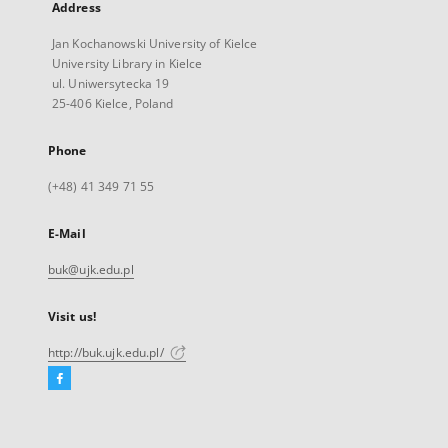
Address
Jan Kochanowski University of Kielce
University Library in Kielce
ul. Uniwersytecka 19
25-406 Kielce, Poland
Phone
(+48) 41 349 71 55
E-Mail
buk@ujk.edu.pl
Visit us!
http://buk.ujk.edu.pl/
Facebook
External
link,
will