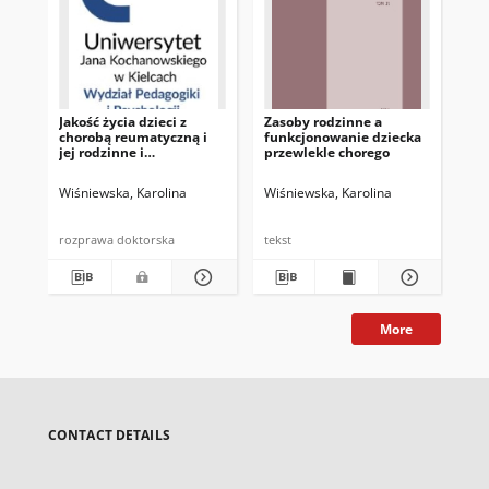
Jakość życia dzieci z
Zasoby rodzinne a
Ka
chorobą reumatyczną i
funkcjonowanie dziecka
Za
jej rodzinne i
przewlekle chorego
fu
pozarodzinne
pr
uwarunkowania
Wiśniewska, Karolina
Wiśniewska, Karolina
Wiś
rozprawa doktorska
tekst
tek
More
CONTACT DETAILS