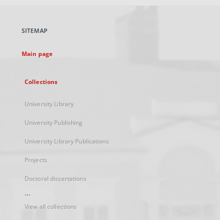
open
in
a
SITEMAP
new
tab
Main page
Collections
University Library
University Publishing
University Library Publications
Projects
Doctoral dissertations
...
View all collections