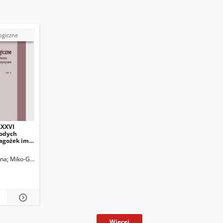
ogiczne
XXXVI
łodych
agożek im.
j
ina
Miko-Giedyk, Justyna
Kotowski, Bartłomiej
Matyjas, Bożena. Red.
Więcej