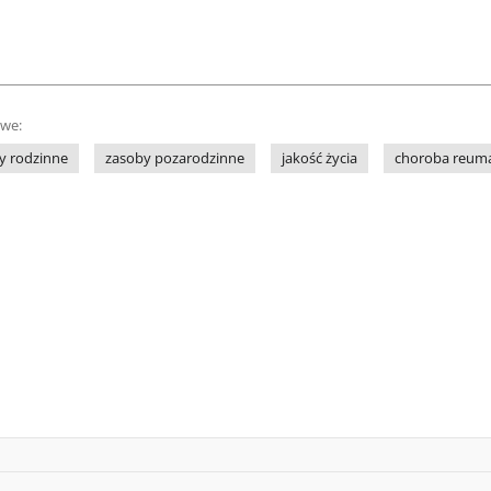
owe:
y rodzinne
zasoby pozarodzinne
jakość życia
choroba reum