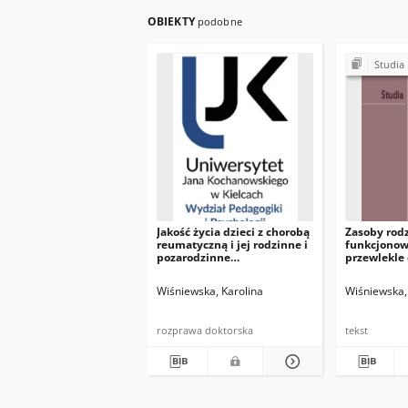
OBIEKTY
podobne
Studia
Jakość życia dzieci z chorobą
Zasoby rod
reumatyczną i jej rodzinne i
funkcjonow
pozarodzinne
przewlekle
uwarunkowania
Wiśniewska, Karolina
Wiśniewska,
rozprawa doktorska
tekst