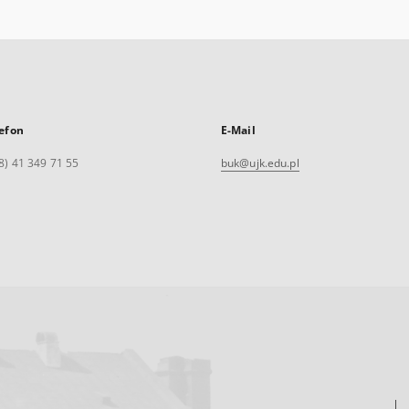
efon
E-Mail
8) 41 349 71 55
buk@ujk.edu.pl