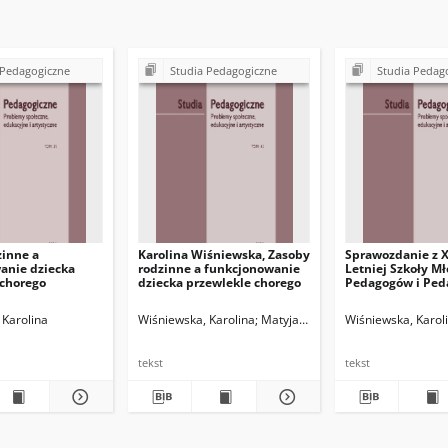
 Pedagogiczne
Studia Pedagogiczne
Studia Pedag
zinne a
Karolina Wiśniewska, Zasoby
Sprawozdanie z 
anie dziecka
rodzinne a funkcjonowanie
Letniej Szkoły M
 chorego
dziecka przewlekle chorego
Pedagogów i Ped
Marii Dudzikowe
 Karolina
Wiśniewska, Karolina
Matyjas, Bożena. Red.
Wiśniewska, Karol
tekst
tekst