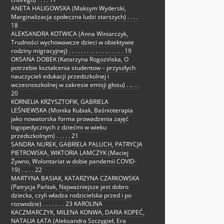
ANETA HALIGOWSKA (Maksym Wyderski,
Marginalizacja społeczna ludzi starszych) . . . .
18
ALEKSANDRA KOTWICA (Anna Winiarczyk,
Trudności wychowawcze dzieci w obiektywie
rodziny migracyjnej) . . . . . . . . . . . . .. . . . . . 19
OKSANA DOBEK (Katarzyna Rogozińska, O
potrzebie kształcenia studentow – przyszłych
nauczycieli edukacji przedszkolnej i
wczesnoszkolnej w zakresie emisji głosu) . .. . .
20
KORNELIA KRZYSZTOFIK, GABRIELA
LEŚNIEWSKA (Monika Kubiak, Baśnioterapia
jako nowatorska forma prowadzenia zajęć
logopedycznych z dziećmi w wieku
przedszkolnym) . . . . . 21
SANDRA NUREK, GABRIELA PALUCH, PATRYCJA
PIETROWSKA, WIKTORIA LAMCZYK (Maciej
Żywno, Wolontariat w dobie pandemii COVID-
19) . .. . . 22
MARTYNA BASIAK, KATARZYNA CZARKOWSKA
(Patrycja Pańtak, Najważniejsze jest dobro
dziecka, czyli władza rodzicielska przed i po
rozwodzie) . . . . .. . . 23 KAROLINA
KACZMARCZYK, MILENA KONWA, DARIA KOPEĆ,
NATALIA ŁATA (Aleksandra Szczygieł, Era