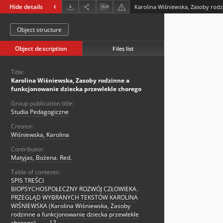
Hide details
Object structure
Object description
Files list
Title:
Karolina Wiśniewska, Zasoby rodzinne a
funkcjonowanie dziecka przewlekle chorego
Group publication title:
Studia Pedagogiczne
Creator:
Wiśniewska, Karolina
Contributor:
Matyjas, Bożena. Red.
Table of contents:
SPIS TREŚCI
BIOPSYCHOSPOŁECZNY ROZWÓJ CZŁOWIEKA.
PRZEGLĄD WYBRANYCH TEKSTÓW KAROLINA
WIŚNIEWSKA (Karolina Wiśniewska, Zasoby
rodzinne a funkcjonowanie dziecka przewlekle
chorego) . . . . 17