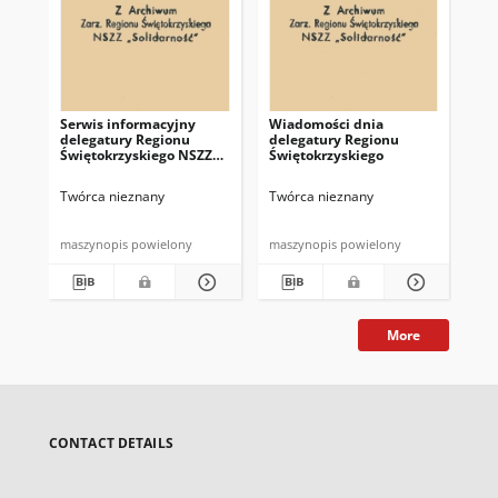
Serwis informacyjny
Wiadomości dnia
Uc
delegatury Regionu
delegatury Regionu
Re
Świętokrzyskiego NSZZ
Świętokrzyskiego
Św
"Solidarność"
"So
z d
Twórca nieznany
Twórca nieznany
Twó
maszynopis powielony
maszynopis powielony
mas
More
CONTACT DETAILS