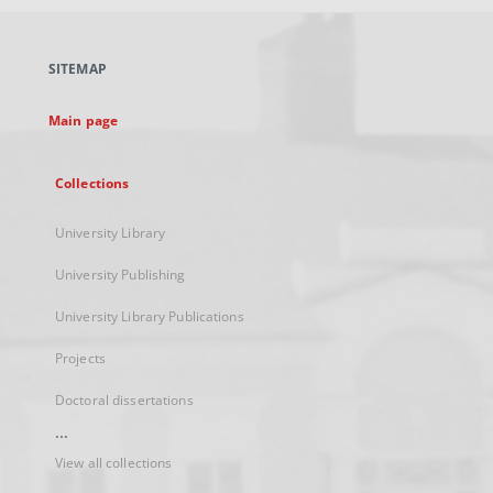
open
in
a
SITEMAP
new
tab
Main page
Collections
University Library
University Publishing
University Library Publications
Projects
Doctoral dissertations
...
View all collections