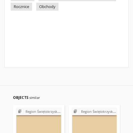
Rocznice
Obchody
OBJECTS
similar
Region Świętokrzyski NSZZ "Solidarność". Delegatura Starachowice
Region Świętokrzyski NSZZ "Solidarność". Delegatura Starachowice