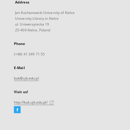
Address
Jan Kochanowski University of Kielce
University Library in Kielce
ul. Uniwersytecka 19
25-406 Kielce, Poland
Phone
(+48) 41 349 71 55
E-Mail
buk@ujk.edu.pl
Visit us!
http://buk.ujk.edu.pl/
Facebook
External
link,
will