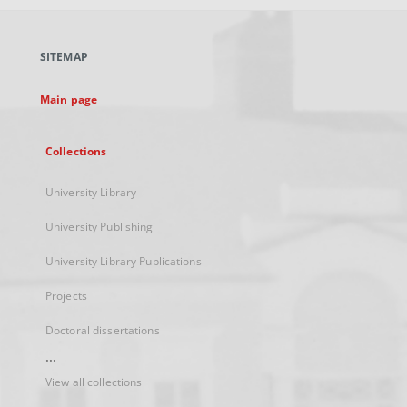
open
in
a
SITEMAP
new
tab
Main page
Collections
University Library
University Publishing
University Library Publications
Projects
Doctoral dissertations
...
View all collections