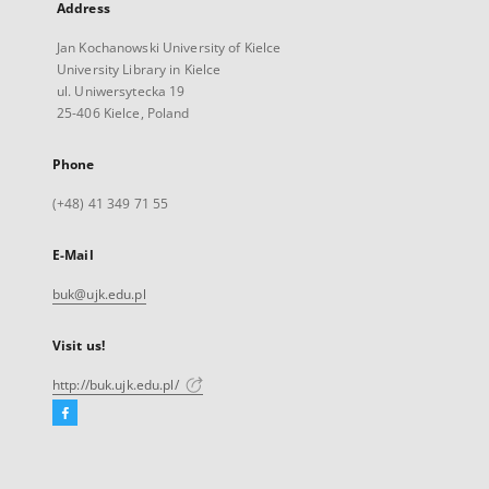
Address
Jan Kochanowski University of Kielce
University Library in Kielce
ul. Uniwersytecka 19
25-406 Kielce, Poland
Phone
(+48) 41 349 71 55
E-Mail
buk@ujk.edu.pl
Visit us!
http://buk.ujk.edu.pl/
Facebook
External
link,
will