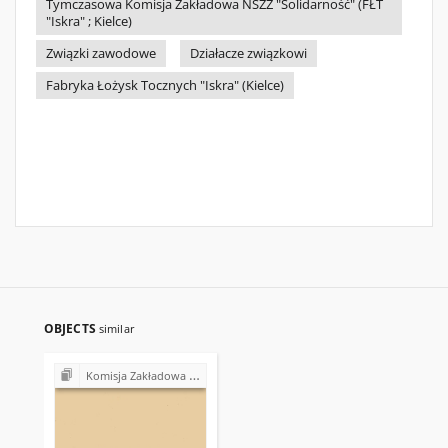
Tymczasowa Komisja Zakładowa NSZZ "Solidarność" (FŁT
"Iskra" ; Kielce)
Związki zawodowe
Działacze związkowi
Fabryka Łożysk Tocznych "Iskra" (Kielce)
OBJECTS
similar
Komisja Zakładowa NSZZ "Solidarność" w Fabryce Łożysk Tocznych "Iskra" w Kielcach (lata 90.)