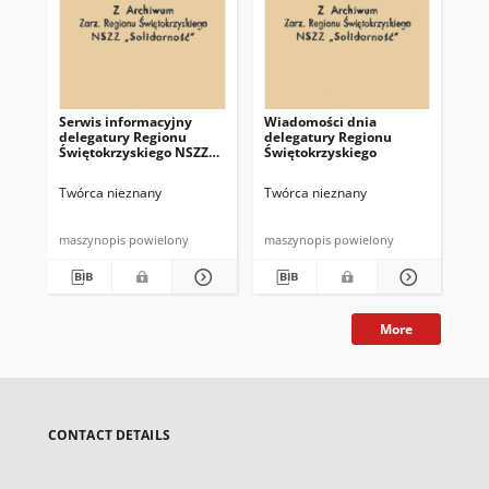
Serwis informacyjny
Wiadomości dnia
Uc
delegatury Regionu
delegatury Regionu
Re
Świętokrzyskiego NSZZ
Świętokrzyskiego
Św
"Solidarność"
"So
z d
Twórca nieznany
Twórca nieznany
Twó
maszynopis powielony
maszynopis powielony
mas
More
CONTACT DETAILS