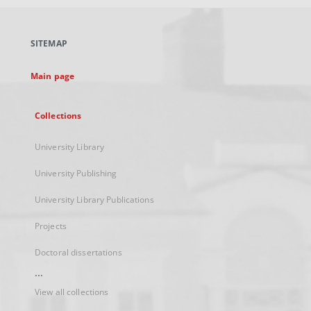
open
in
a
SITEMAP
new
tab
Main page
Collections
University Library
University Publishing
University Library Publications
Projects
Doctoral dissertations
...
View all collections