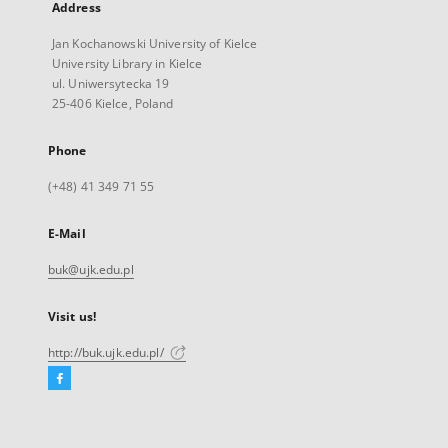
Address
Jan Kochanowski University of Kielce
University Library in Kielce
ul. Uniwersytecka 19
25-406 Kielce, Poland
Phone
(+48) 41 349 71 55
E-Mail
buk@ujk.edu.pl
Visit us!
http://buk.ujk.edu.pl/
Facebook
External
link,
will