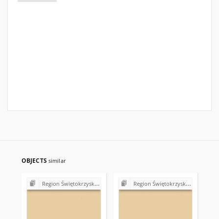
OBJECTS
similar
Region Świętokrzyski NSZZ "Solidarność". Delegatura Starachowice
Region Świętokrzyski NSZZ "Solidarność". Delegatura Starachowice