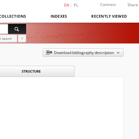
Contrast
Share
EN
PL
COLLECTIONS
INDEXES
RECENTLY VIEWED
 search
?
Download bibliography description
STRUCTURE