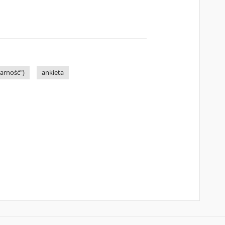
darność")
ankieta