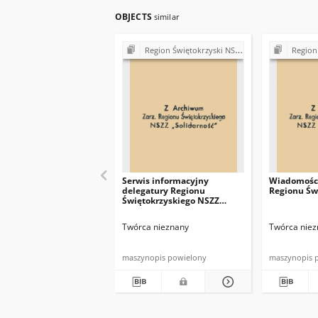
OBJECTS
similar
Region Świętokrzyski NSZZ "Solidarność". Delegatura Starachowice
Region Świętokrzys
Serwis informacyjny
Wiadomości
delegatury Regionu
Regionu Św
Świętokrzyskiego NSZZ
"Solidarność"
Twórca nieznany
Twórca niez
maszynopis powielony
maszynopis 