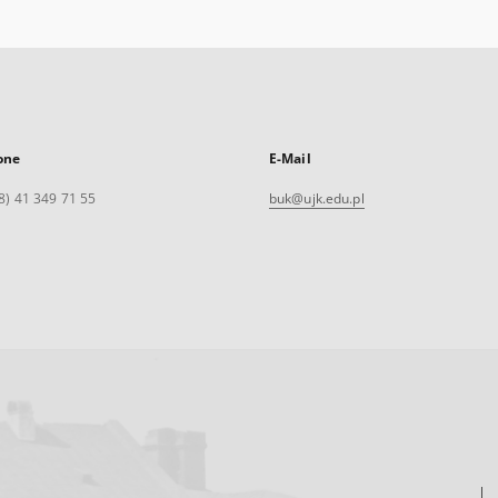
one
E-Mail
8) 41 349 71 55
buk@ujk.edu.pl