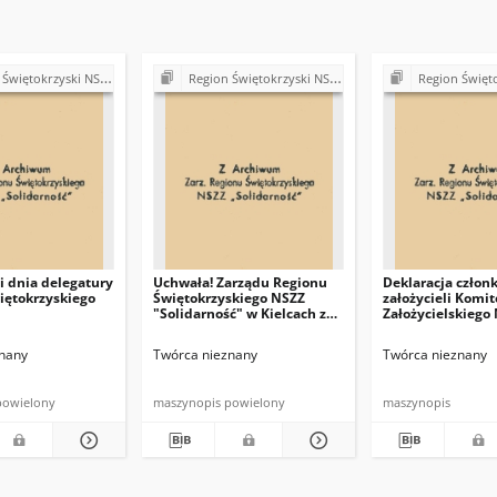
ki NSZZ "Solidarność". Delegatura Starachowice
Region Świętokrzyski NSZZ "Solidarność". Delegatura Starachowice
Region Świętokrzyski NSZZ "Solidarn
 dnia delegatury
Uchwała! Zarządu Regionu
Deklaracja człon
iętokrzyskiego
Świętokrzyskiego NSZZ
założycieli Komit
"Solidarność" w Kielcach z
Założycielskiego
dna 8 sierpnia 1981 r.
nany
Twórca nieznany
Twórca nieznany
powielony
maszynopis powielony
maszynopis