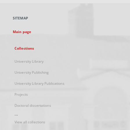
open
in
a
SITEMAP
new
tab
Main page
Collections
University Library
University Publishing
University Library Publications
Projects
Doctoral dissertations
...
View all collections