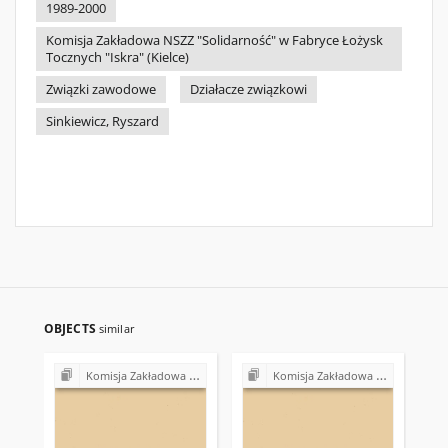
1989-2000
Komisja Zakładowa NSZZ "Solidarność" w Fabryce Łożysk
Tocznych "Iskra" (Kielce)
Związki zawodowe
Działacze związkowi
Sinkiewicz, Ryszard
OBJECTS
similar
Komisja Zakładowa NSZZ "Solidarność" w Fabryce Łożysk Tocznych "Iskra" w Kielcach (lata 90.)
Komisja Zakładowa NSZZ "Solidarność" w Fabryce Łożysk Tocznych "Iskra" w Kielcach (lata 90.)