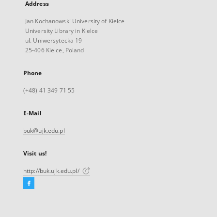
Address
Jan Kochanowski University of Kielce
University Library in Kielce
ul. Uniwersytecka 19
25-406 Kielce, Poland
Phone
(+48) 41 349 71 55
E-Mail
buk@ujk.edu.pl
Visit us!
http://buk.ujk.edu.pl/
Facebook
External
link,
will