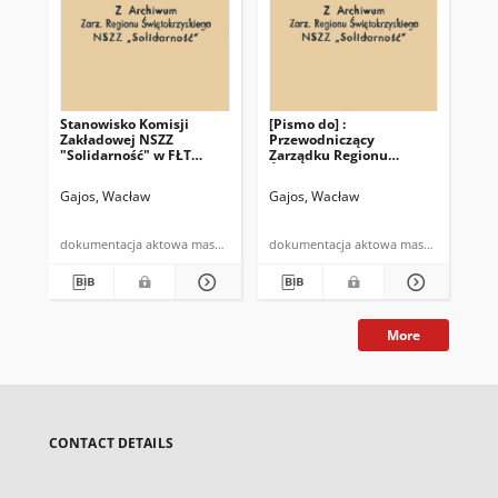
Stanowisko Komisji
[Pismo do] :
Sz
Zakładowej NSZZ
Przewodniczący
"E
"Solidarność" w FŁT
Zarządku Regionu
"Iskra" SA
Świętokrzyskiego NSZZ
"Solidarność" Waldemar
Gajos, Wacław
Gajos, Wacław
Gaj
Bartosz
dokumentacja aktowa maszynopis
dokumentacja aktowa maszynopis
More
CONTACT DETAILS