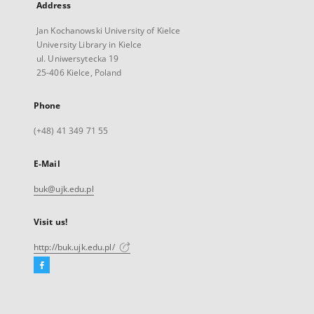
Address
Jan Kochanowski University of Kielce
University Library in Kielce
ul. Uniwersytecka 19
25-406 Kielce, Poland
Phone
(+48) 41 349 71 55
E-Mail
buk@ujk.edu.pl
Visit us!
http://buk.ujk.edu.pl/
Facebook
External
link,
will