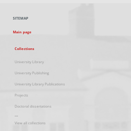
open
in
a
SITEMAP
new
tab
Main page
Collections
University Library
University Publishing
University Library Publications
Projects
Doctoral dissertations
...
View all collections