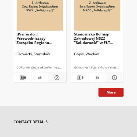
[Pismo do: ]
Stanowisko Komisji
St
Przewodniczący
Zakładowej NSZZ
Ko
Zarządku Regionu
"Solidarność" w FŁT
"So
Świętokrzyskiego NSZZ
"Iskra" SA
"Is
"Solidarność" Pan
K.Z
Głowacki, Stanisław
Gajos, Wacław
Gaj
Waldemar Bartosz
dokumentacja aktowa maszynopis powielony
dokumentacja aktowa maszynopis
More
CONTACT DETAILS