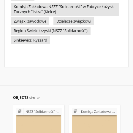
Komisja Zakładowa NSZZ "Solidarność" w Fabryce Łożysk
Tocznych "Iskra" (Kielce)
Związki zawodowe
Działacze związkowi
Region Świętokrzyski (NSZZ "Solidarność")
Sinkiewicz, Ryszard
OBJECTS
similar
NSZZ "Solidarność" – 15. rocznica powstania Związku
Komisja Zakładowa NSZZ "Solidarność" w Fabryce Łożysk Tocznych "Iskra" w Kielcach (lata 90.)