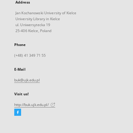
Address
Jan Kochanowski University of Kielce
University Library in Kielce
ul. Uniwersytecka 19
25-406 Kielce, Poland
Phone
(+48) 41 349 71 55
E-Mail
buk@ujk.edu.pl
Visit us!
http://buk.ujk.edu.pl/
Facebook
External
link,
will