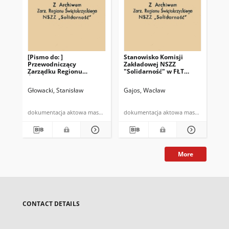
[Pismo do: ]
Stanowisko Komisji
St
Przewodniczący
Zakładowej NSZZ
Ko
Zarządku Regionu
"Solidarność" w FŁT
"So
Świętokrzyskiego NSZZ
"Iskra" SA
"Is
"Solidarność" Pan
K.Z
Głowacki, Stanisław
Gajos, Wacław
Gaj
Waldemar Bartosz
dokumentacja aktowa maszynopis powielony
dokumentacja aktowa maszynopis
More
CONTACT DETAILS