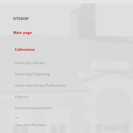
open
in
a
SITEMAP
new
tab
Main page
Collections
University Library
University Publishing
University Library Publications
Projects
Doctoral dissertations
...
View all collections