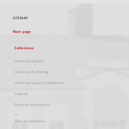
open
in
a
SITEMAP
new
tab
Main page
Collections
University Library
University Publishing
University Library Publications
Projects
Doctoral dissertations
...
View all collections