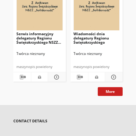
Serwis informacyjny
Wiadomości dnia
Uc
delegatury Regionu
delegatury Regionu
Re
Świętokrzyskiego NSZZ
Świętokrzyskiego
Św
"Solidarność"
"So
z d
Twórca nieznany
Twórca nieznany
Twó
maszynopis powielony
maszynopis powielony
mas
More
CONTACT DETAILS