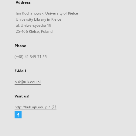
Address
Jan Kochanowski University of Kielce
University Library in Kielce
ul. Uniwersytecka 19
25-406 Kielce, Poland
Phone
(+48) 41 349 71 55
E-Mail
buk@ujk.edu.pl
Visit us!
http://buk.ujk.edu.pl/
Facebook
External
link,
will