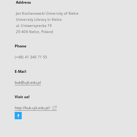
Address
Jan Kochanowski University of Kielce
University Library in Kielce
ul. Uniwersytecka 19
25-406 Kielce, Poland
Phone
(+48) 41 349 71 55
E-Mail
buk@ujk.edu.pl
Visit us!
http://buk.ujk.edu.pl/
Facebook
External
link,
will