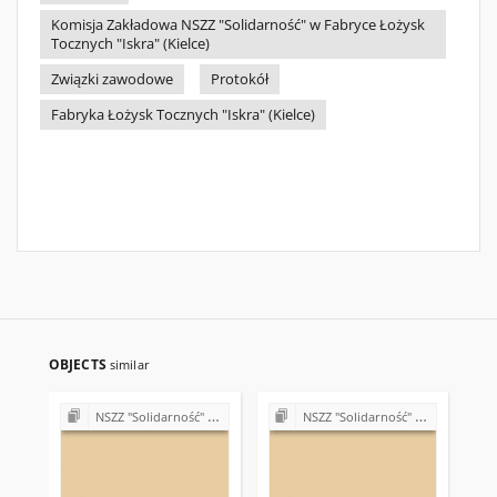
Komisja Zakładowa NSZZ "Solidarność" w Fabryce Łożysk
Tocznych "Iskra" (Kielce)
Związki zawodowe
Protokół
Fabryka Łożysk Tocznych "Iskra" (Kielce)
OBJECTS
similar
NSZZ "Solidarność" w Fabryce Łożysk Tocznych "Iskra" w Kielcach (1989)
NSZZ "Solidarność" w Fabryce Łożysk Tocznych "Iskra" w Kielcach (1989)