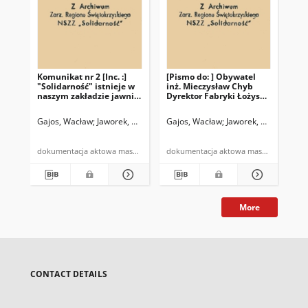
Komunikat nr 2 [Inc. :]
[Pismo do: ] Obywatel
Kom
"Solidarność" istnieje w
inż. Mieczysław Chyb
Sam
naszym zakładzie jawnie
Dyrektor Fabryki Łożysk
w n
od 27 stycznia br. […]
Tocznych "Iskra" w
str
Kielcach
Gajos, Wacław
Jaworek, Andrzej
Kurowska, Irena
Gajos, Wacław
Jaworek, Andrzej
Kur
Gaj
dokumentacja aktowa maszynopis
dokumentacja aktowa maszynopis
More
CONTACT DETAILS