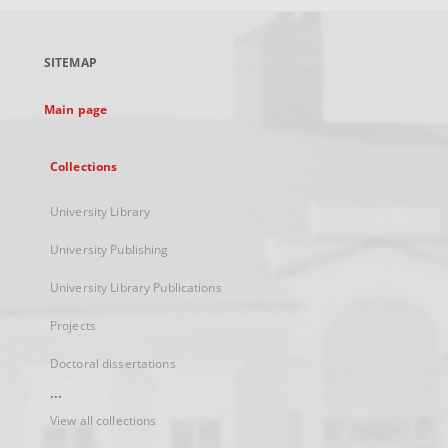
open
in
a
SITEMAP
new
tab
Main page
Collections
University Library
University Publishing
University Library Publications
Projects
Doctoral dissertations
...
View all collections