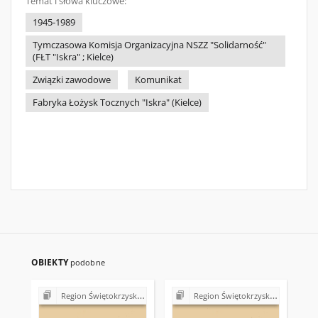
Temat i słowa kluczowe:
1945-1989
Tymczasowa Komisja Organizacyjna NSZZ "Solidarność"
(FŁT "Iskra" ; Kielce)
Związki zawodowe
Komunikat
Fabryka Łożysk Tocznych "Iskra" (Kielce)
OBIEKTY
podobne
Region Świętokrzyski NSZZ "Solidarność". Delegatura Starachowice
Region Świętokrzyski NSZZ "Solidarność". Delegatura Starachowice