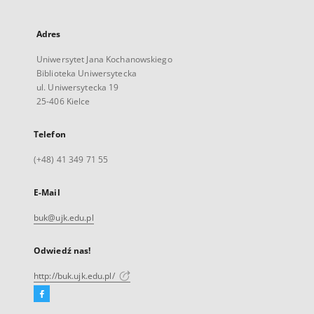
Adres
Uniwersytet Jana Kochanowskiego
Biblioteka Uniwersytecka
ul. Uniwersytecka 19
25-406 Kielce
Telefon
(+48) 41 349 71 55
E-Mail
buk@ujk.edu.pl
Odwiedź nas!
http://buk.ujk.edu.pl/
Facebook
Link