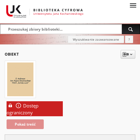
Wyszukiwanie zaawansowane
?
OBIEKT
Dostęp
ograniczony
Pokaż treść