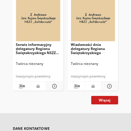
Serwis informacyjny
Wiadomości dnia
Uc
delegatury Regionu
delegatury Regionu
Re
Świętokrzyskiego NSZZ
Świętokrzyskiego
Św
"Solidarność"
"So
z d
Twórca nieznany
Twórca nieznany
Twó
maszynopis powielony
maszynopis powielony
mas
Więcej
DANE KONTAKTOWE