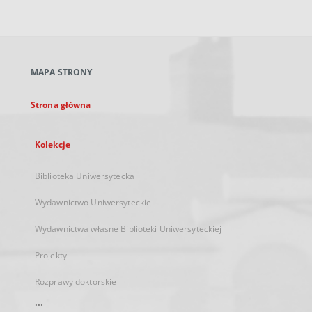
zewnętrzny,
otworzy
się
w
nowej
MAPA STRONY
karcie
Strona główna
Kolekcje
Biblioteka Uniwersytecka
Wydawnictwo Uniwersyteckie
Wydawnictwa własne Biblioteki Uniwersyteckiej
Projekty
Rozprawy doktorskie
...