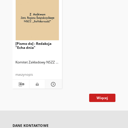
[Pismo do] : Redakcja
"Echa dnia"
Komitet Zakładowy NSZZ "Solidarność" przy PGR Przyłęczek
maszynopis
Więcej
DANE KONTAKTOWE