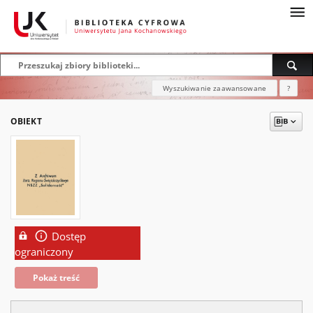
Wyszukiwanie zaawansowane
?
OBIEKT
Dostęp
ograniczony
Pokaż treść