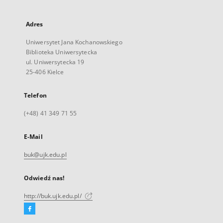
Adres
Uniwersytet Jana Kochanowskiego
Biblioteka Uniwersytecka
ul. Uniwersytecka 19
25-406 Kielce
Telefon
(+48) 41 349 71 55
E-Mail
buk@ujk.edu.pl
Odwiedź nas!
http://buk.ujk.edu.pl/
Facebook
Link