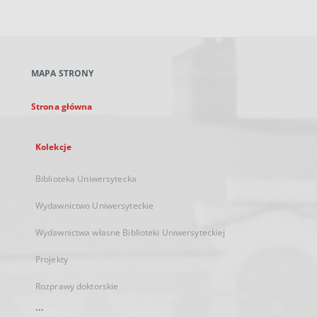
zewnętrzny,
otworzy
się
w
nowej
MAPA STRONY
karcie
Strona główna
Kolekcje
Biblioteka Uniwersytecka
Wydawnictwo Uniwersyteckie
Wydawnictwa własne Biblioteki Uniwersyteckiej
Projekty
Rozprawy doktorskie
...