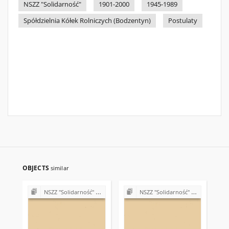
NSZZ "Solidarność"
1901-2000
1945-1989
Spółdzielnia Kółek Rolniczych (Bodzentyn)
Postulaty
OBJECTS
similar
NSZZ "Solidarność" w Spółdzielni Kółek Rolniczych w Bodzentynie
NSZZ "Solidarność" w Fabryce Łożysk Tocznych "Iskra" w Kielcach (1989)