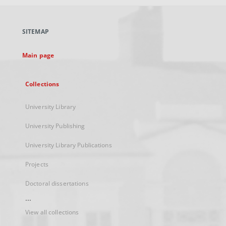
open
in
a
SITEMAP
new
tab
Main page
Collections
University Library
University Publishing
University Library Publications
Projects
Doctoral dissertations
...
View all collections