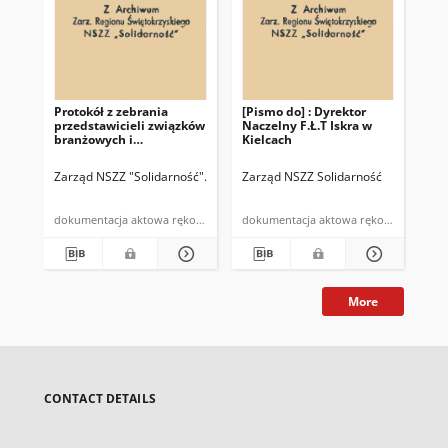
Protokół z zebrania
[Pismo do] : Dyrektor
[P
przedstawicieli związków
Naczelny F.Ł.T Iskra w
Pr
branżowych i
Kielcach
Dzi
"Solidarności" w sprawie
Sa
realizacji postulatów
Za
Zarząd NSZZ "Solidarność"
Związki Branżowe
Zarząd NSZZ Solidarność
Zar
zgłoszonych przez załogę
w 
Bo
po
dokumentacja aktowa rękopis
dokumentacja aktowa rękopis
od
Świ
More
CONTACT DETAILS