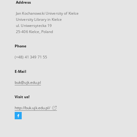
Address
Jan Kochanowski University of Kielce
University Library in Kielce
ul. Uniwersytecka 19
25-406 Kielce, Poland
Phone
(+48) 41 349 71 55
E-Mail
buk@ujk.edu.pl
Visit us!
http://buk.ujk.edu.pl/
Facebook
External
link,
will