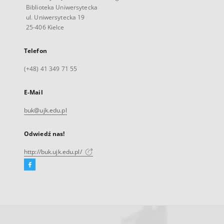
Biblioteka Uniwersytecka
ul. Uniwersytecka 19
25-406 Kielce
Telefon
(+48) 41 349 71 55
E-Mail
buk@ujk.edu.pl
Odwiedź nas!
http://buk.ujk.edu.pl/
Facebook
Link
zewnętrzny,
otworzy
się
w
nowej