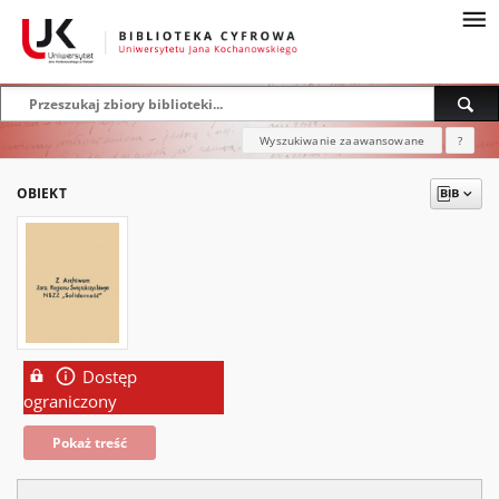
Wyszukiwanie zaawansowane
?
OBIEKT
Dostęp
ograniczony
Pokaż treść