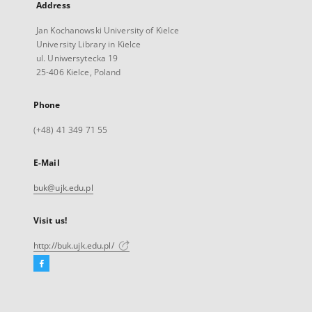
Address
Jan Kochanowski University of Kielce
University Library in Kielce
ul. Uniwersytecka 19
25-406 Kielce, Poland
Phone
(+48) 41 349 71 55
E-Mail
buk@ujk.edu.pl
Visit us!
http://buk.ujk.edu.pl/
Facebook
External
link,
will