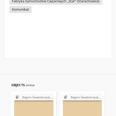
Fabryka Samochodów Ciężarowych „Star” (Starachowice)
Komunikat
OBJECTS
similar
Region Świętokrzyski NSZZ "Solidarność". Delegatura Starachowice
Region Świętokrzyski NSZZ "Solidarność". Delegatura Starachowice