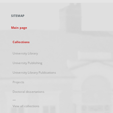
open
in
a
SITEMAP
new
tab
Main page
Collections
University Library
University Publishing
University Library Publications
Projects
Doctoral dissertations
...
View all collections