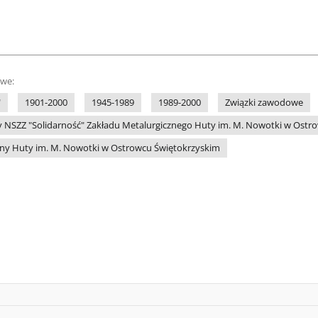
owe:
"
1901-2000
1945-1989
1989-2000
Związki zawodowe
 NSZZ "Solidarność" Zakładu Metalurgicznego Huty im. M. Nowotki w Ostr
zny Huty im. M. Nowotki w Ostrowcu Świętokrzyskim