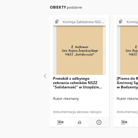
OBIEKTY
podobne
Komisja Zakładowa NSZZ "Solidarność" przy Urzędzie Gminy w Bodzentynie
Komisja Zakładowa NSZ
Protokół z odbytego
[Pismo do 
zebrania członków NSZZ
Gminnej Sp
"Solidarność" w Urzędzie
w Bodzenty
Gminy w Bodzentynie w
Przewodnic
dniu 10.07.1981 r. (…)"
"Solidarno
Autor nieznany
Autor niezn
w dniu 19 c
(…)"
dokumentacja aktowa rękopis