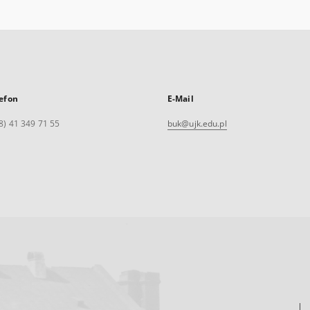
efon
E-Mail
8) 41 349 71 55
buk@ujk.edu.pl