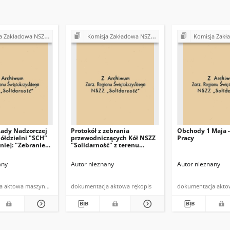
Z "Solidarność" przy Urzędzie Gminy w Bodzentynie
Komisja Zakładowa NSZZ "Solidarność" przy Urzędzie Gminy w Bodzentynie
Komisja Zakładowa NSZZ "Solidarność" prz
Rady Nadzorczej
Protokół z zebrania
Obchody 1 Maja -
ółdzielni "SCH"
przewodniczących Kół NSZZ
Pracy
nie]: "Zebranie
"Solidarność" z terenu
zacych NSZZ
gminy Bodzentyn
ść" w Bodzentynie
any
Autor nieznany
Autor nieznany
zerwca 1981 roku
dokumentacja aktowa maszynopis
dokumentacja aktowa rękopis