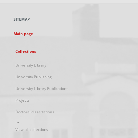
open
in
a
SITEMAP
new
tab
Main page
Collections
University Library
University Publishing
University Library Publications
Projects
Doctoral dissertations
...
View all collections