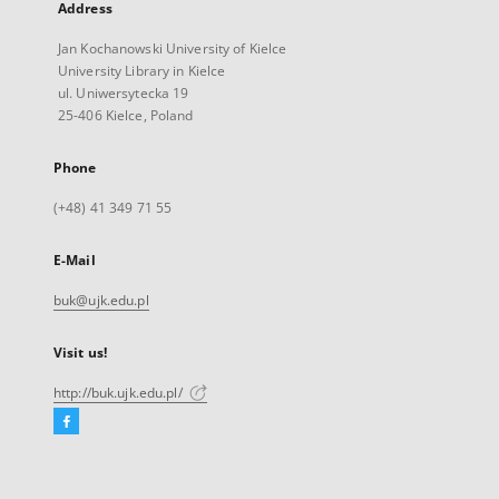
Address
Jan Kochanowski University of Kielce
University Library in Kielce
ul. Uniwersytecka 19
25-406 Kielce, Poland
Phone
(+48) 41 349 71 55
E-Mail
buk@ujk.edu.pl
Visit us!
http://buk.ujk.edu.pl/
Facebook
External
link,
will