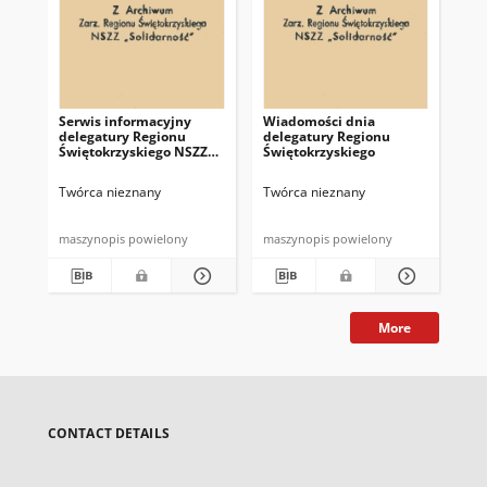
Serwis informacyjny
Wiadomości dnia
Uc
delegatury Regionu
delegatury Regionu
Re
Świętokrzyskiego NSZZ
Świętokrzyskiego
Św
"Solidarność"
"So
z d
Twórca nieznany
Twórca nieznany
Twó
maszynopis powielony
maszynopis powielony
mas
More
CONTACT DETAILS