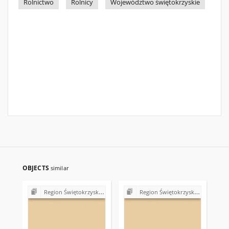
Rolnictwo
Rolnicy
Województwo świętokrzyskie
OBJECTS
similar
Region Świętokrzyski NSZZ "Solidarność". Delegatura Starachowice
Region Świętokrzyski NSZZ "Solidarność". Delegatura Starachowice