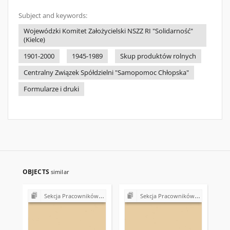
Subject and keywords:
Wojewódzki Komitet Założycielski NSZZ RI "Solidarność"
(Kielce)
1901-2000
1945-1989
Skup produktów rolnych
Centralny Związek Spółdzielni "Samopomoc Chłopska"
Formularze i druki
OBJECTS
similar
Sekcja Pracowników Spółdzielczości Rolniczej "Samopomoc Chłopska" NSZZ "Solidarność"
Sekcja Pracowników Spółdzielczości Rolniczej "Samopomoc Chłopska" NSZZ "Solidarność"