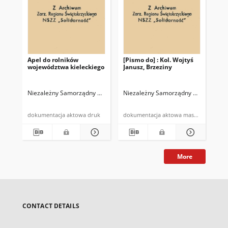
Apel do rolników
[Pismo do] : Kol. Wojtyś
Wyc
województwa kieleckiego
Janusz, Brzeziny
zeb
zb
sk
ad
Niezależny Samorządny Związek Zawodowy Rolników Indywidualnych "So
Niezależny Samorządny Związek Zawo
Nie
Ra
Bu
14.
dokumentacja aktowa druk
dokumentacja aktowa maszynopis
More
CONTACT DETAILS