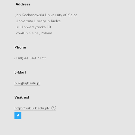
Address
Jan Kochanowski University of Kielce
University Library in Kielce
ul. Uniwersytecka 19
25-406 Kielce, Poland
Phone
(+48) 41 349 71 55
E-Mail
buk@ujk.edu.pl
Visit us!
http://buk.ujk.edu.pl/
Facebook
External
link,
will