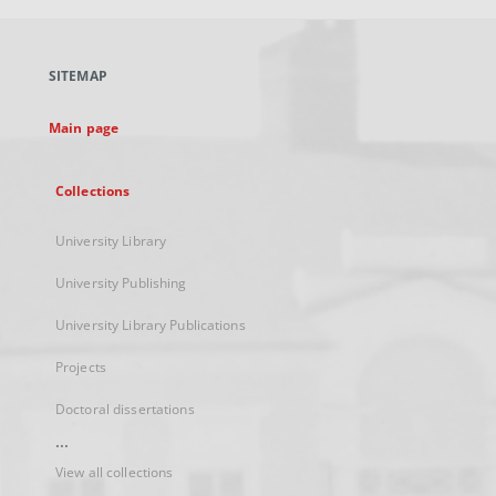
open
in
a
SITEMAP
new
tab
Main page
Collections
University Library
University Publishing
University Library Publications
Projects
Doctoral dissertations
...
View all collections