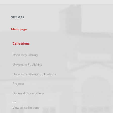
open
in
a
SITEMAP
new
tab
Main page
Collections
University Library
University Publishing
University Library Publications
Projects
Doctoral dissertations
...
View all collections