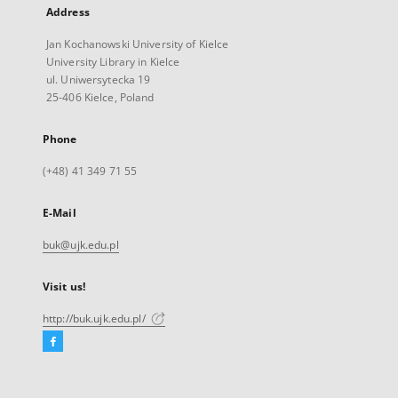
Address
Jan Kochanowski University of Kielce
University Library in Kielce
ul. Uniwersytecka 19
25-406 Kielce, Poland
Phone
(+48) 41 349 71 55
E-Mail
buk@ujk.edu.pl
Visit us!
http://buk.ujk.edu.pl/
Facebook
External
link,
will