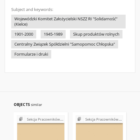
Subject and keywords:
Wojewódzki Komitet Założycielski NSZZ RI "Solidarność"
(Kielce)
1901-2000
1945-1989
Skup produktów rolnych
Centralny Związek Spółdzielni "Samopomoc Chłopska"
Formularze i druki
OBJECTS
similar
Sekcja Pracowników Spółdzielczości Rolniczej "Samopomoc Chłopska" NSZZ "Solidarność"
Sekcja Pracowników Spółdzielczości Rolniczej "Samopomoc Chłopska" NSZZ "Solidarność"