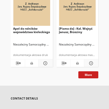
Apel do rolników
[Pismo do] : Kol. Wojtyś
Wyc
województwa kieleckiego
Janusz, Brzeziny
zeb
zb
sk
ad
Niezależny Samorządny Związek Zawodowy Rolników Indywidualnych "So
Niezależny Samorządny Związek Zawo
Nie
Ra
Bu
14.
dokumentacja aktowa druk
dokumentacja aktowa maszynopis
More
CONTACT DETAILS