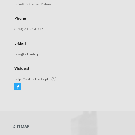
25-406 Kielce, Poland
Phone
(+48) 41 349 71 55
E-Mail
buk@ujk.edu.pl
Visit us!
http://buk.ujk.edu.pl/
Facebook
External
link,
will
open
in
a
SITEMAP
new
tab