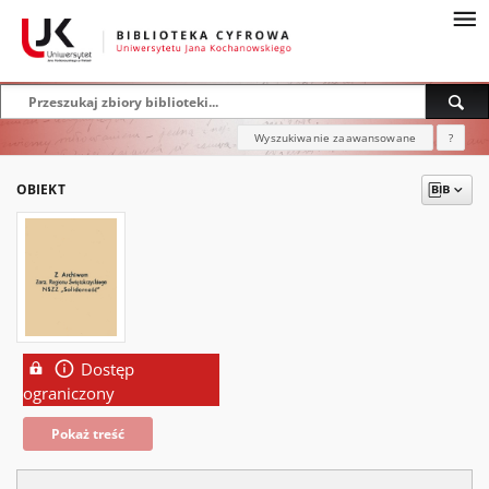
Wyszukiwanie zaawansowane
?
OBIEKT
Dostęp
ograniczony
Pokaż treść