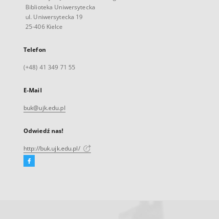
Biblioteka Uniwersytecka
ul. Uniwersytecka 19
25-406 Kielce
Telefon
(+48) 41 349 71 55
E-Mail
buk@ujk.edu.pl
Odwiedź nas!
http://buk.ujk.edu.pl/
Facebook
Link
zewnętrzny,
otworzy
się
w
nowej