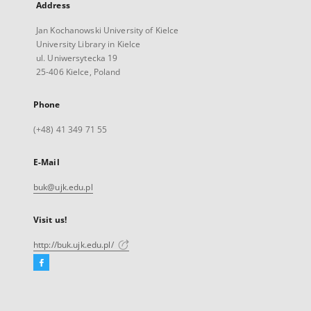
Address
Jan Kochanowski University of Kielce
University Library in Kielce
ul. Uniwersytecka 19
25-406 Kielce, Poland
Phone
(+48) 41 349 71 55
E-Mail
buk@ujk.edu.pl
Visit us!
http://buk.ujk.edu.pl/
Facebook
External
link,
will