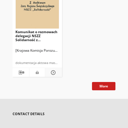
Komunikat o rozmowach
delegacji NSZZ
Solidarność z
przedstawicielami Rządu
w dniu 21.01.1981 r.
[Krajowa Komisja Porozumiewawcza NSZZ "Solidarność"]
dokumentacja aktowa maszynopis powielony
More
CONTACT DETAILS