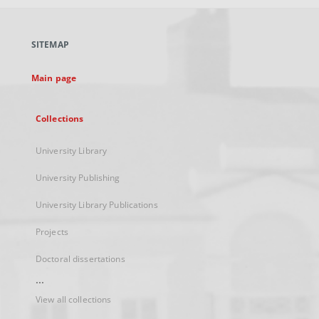
open
in
a
SITEMAP
new
tab
Main page
Collections
University Library
University Publishing
University Library Publications
Projects
Doctoral dissertations
...
View all collections