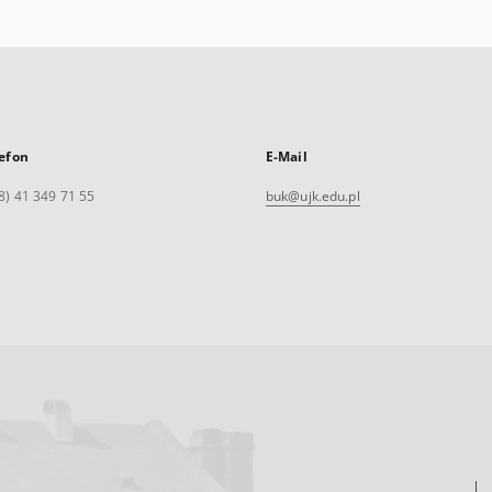
efon
E-Mail
8) 41 349 71 55
buk@ujk.edu.pl