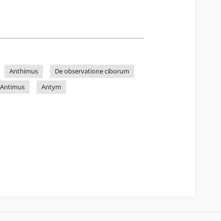
Anthimus
De observatione ciborum
Antimus
Antym