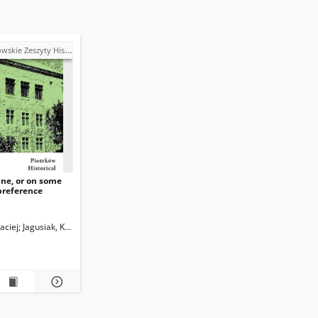
kie Zeszyty Historyczne
ne, or on some
 preference
aciej
Jagusiak, Krzysztof