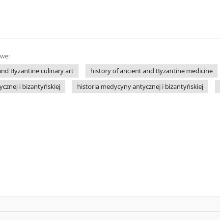
owe:
and Byzantine culinary art
history of ancient and Byzantine medicine
ycznej i bizantyńskiej
historia medycyny antycznej i bizantyńskiej