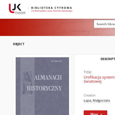
OBJECT
DESCRIPT
Title:
Unifikacja system
światowej
Creator:
Łapa, Małgorzata
More