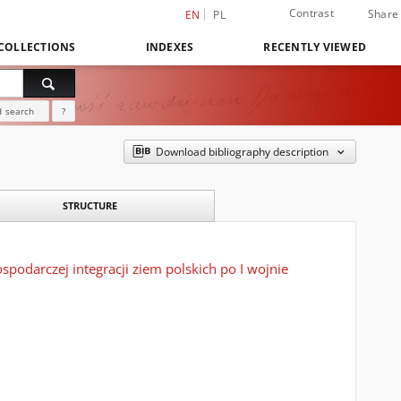
Contrast
Share
EN
PL
COLLECTIONS
INDEXES
RECENTLY VIEWED
 search
?
Download bibliography description
STRUCTURE
spodarczej integracji ziem polskich po I wojnie