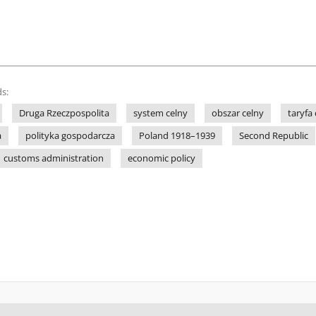
s:
Druga Rzeczpospolita
system celny
obszar celny
taryfa
a
polityka gospodarcza
Poland 1918–1939
Second Republic
customs administration
economic policy