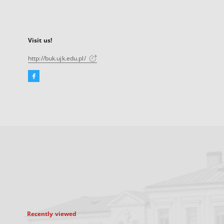
Visit us!
http://buk.ujk.edu.pl/
Facebook
External
link,
will
open
in
a
new
tab
Recently viewed