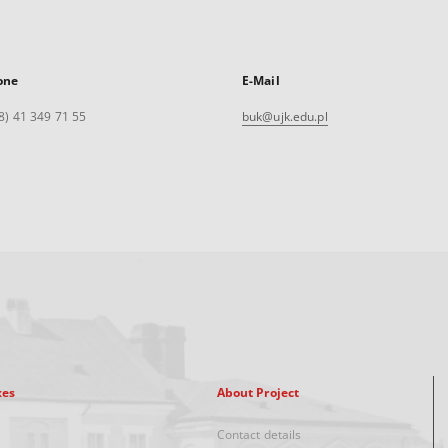
one
E-Mail
8) 41 349 71 55
buk@ujk.edu.pl
xes
About Project
Contact details