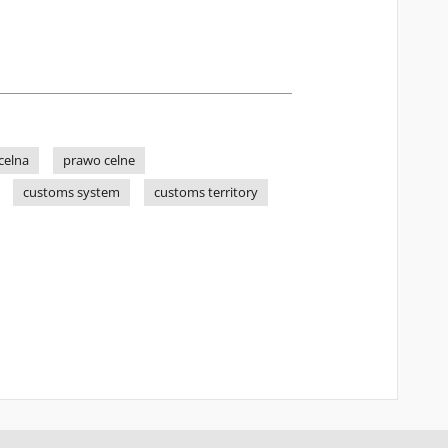
 celna
prawo celne
customs system
customs territory