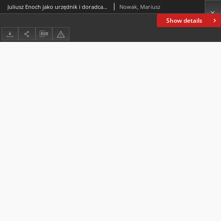
Juliusz Enoch jako urzędnik i doradca władz najwyższych Królestwa Polskiego (1839–1863)
Nowak, Mariusz
Show details