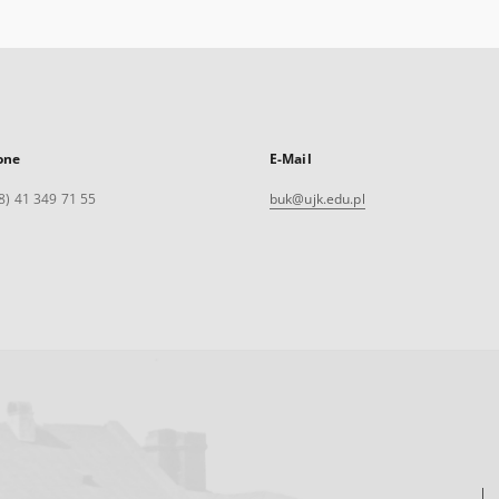
one
E-Mail
8) 41 349 71 55
buk@ujk.edu.pl