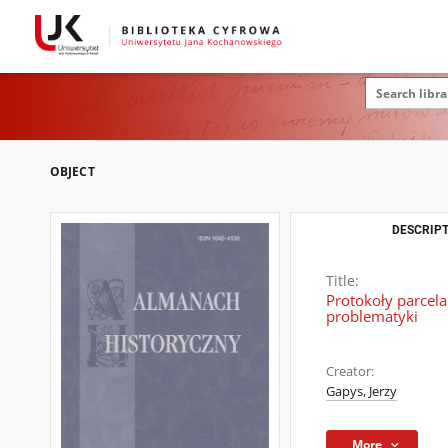
OBJECT
DESCRIPT
Title:
Protokoły parcel
problematyki
Creator:
Gapys, Jerzy
More