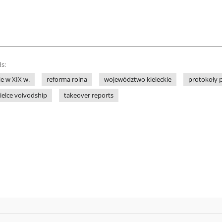
s:
e w XIX w.
reforma rolna
województwo kieleckie
protokoły p
ielce voivodship
takeover reports