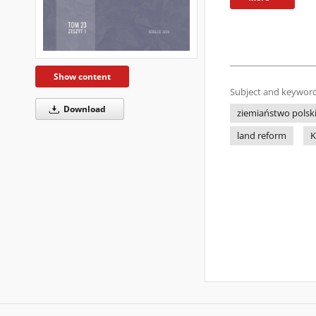
Show content
Subject and keyword
Download
ziemiaństwo polski
land reform
K