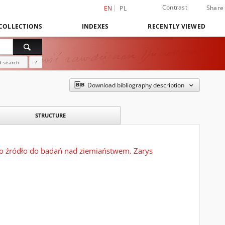
Contrast
Share
EN
PL
COLLECTIONS
INDEXES
RECENTLY VIEWED
 search
?
Download bibliography description
STRUCTURE
ko źródło do badań nad ziemiaństwem. Zarys