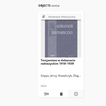
OBJECTS
similar
Almanach Historyczny
Tercjarstwo w dekanacie
radoszyckim 1918–1939
Gapys, Jerzy
Kowalczyk, Zbigniew
Legieć, Jacek. 
tekst