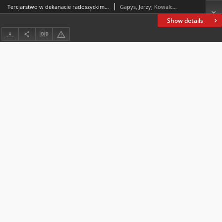
Tercjarstwo w dekanacie radoszyckim 1918–1939
Gapys, Jerzy; Kowalczyk, Zbigniew
Show details