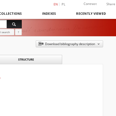
Contrast
Share
EN
PL
COLLECTIONS
INDEXES
RECENTLY VIEWED
 search
?
Download bibliography description
STRUCTURE
)