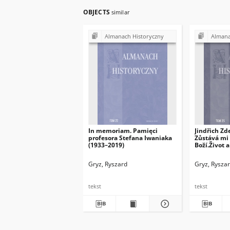
OBJECTS
similar
Almanach Historyczny
Almana
In memoriam. Pamięci
Jindřich Zd
profesora Stefana Iwaniaka
Zůstává mi 
(1933–2019)
Boží.Život 
biskupa-vy
Karla Mato
Gryz, Ryszard
Gryz, Rysza
1961),Karm
nakladatels
ss. 318
tekst
tekst