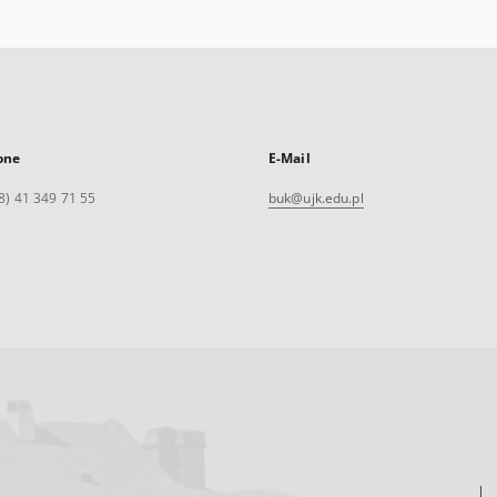
one
E-Mail
8) 41 349 71 55
buk@ujk.edu.pl