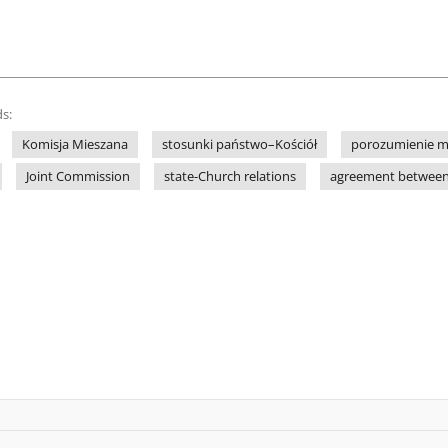
s:
Komisja Mieszana
stosunki państwo–Kościół
porozumienie m
Joint Commission
state-Church relations
agreement between