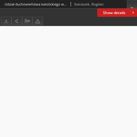
Udział duchowieństwa katolickiego w kampanii wyborczej do parlamentu w 1922 roku w powiatach radomskim, koneckim i opoczyńskim
Stanaszek, Bogdan
Show details