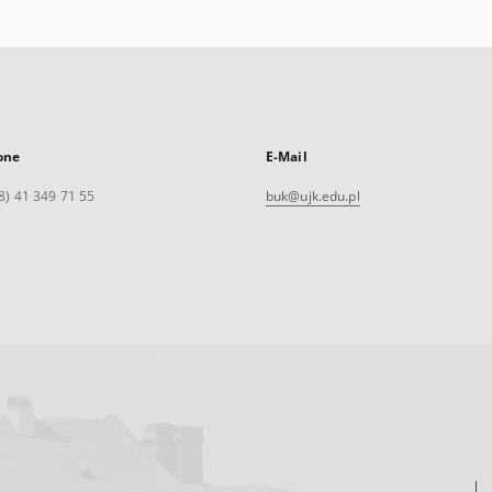
one
E-Mail
8) 41 349 71 55
buk@ujk.edu.pl