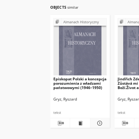
OBJECTS
similar
Almanach Historyczny
Almana
Episkopat Polski a koncepcja
Jindřich Zd
porozumienia z władzami
Zůstává mi 
państwowymi (1946–1950)
Boží.Život 
biskupa-vy
Karla Mato
Gryz, Ryszard
Gryz, Rysza
1961),Karm
nakladatels
ss. 318
tekst
tekst