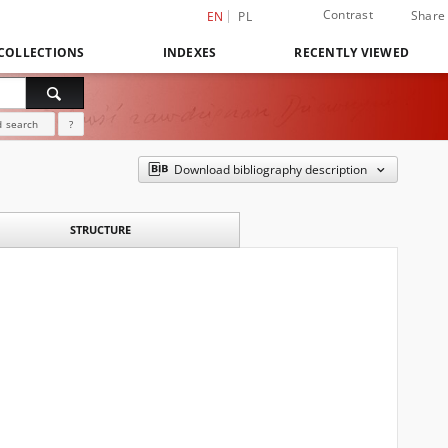
Contrast
Share
EN
PL
COLLECTIONS
INDEXES
RECENTLY VIEWED
 search
?
Download bibliography description
STRUCTURE