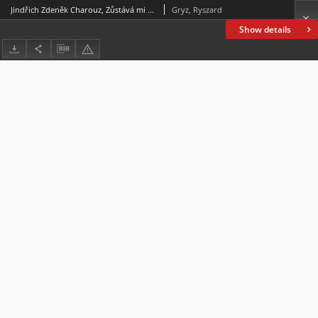
Jindřich Zdeněk Charouz, Zůstává mi však milost Boží.Život a internace biskupa-vyznavače Josefa Karla Matochy (1888–1961),Karmelitánské nakladatelství, Praha 2022, ss. 318
Gryz, Ryszard
Show details