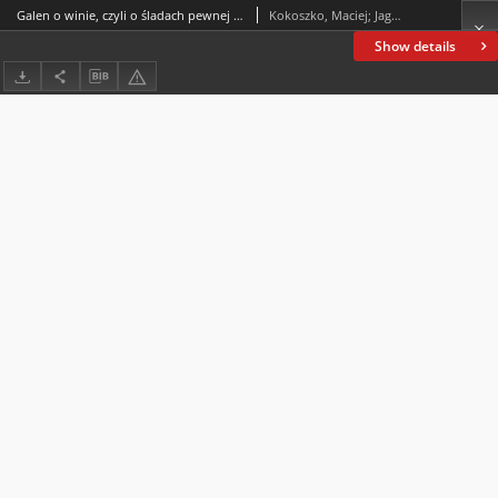
Galen o winie, czyli o śladach pewnej preferencji
Kokoszko, Maciej; Jagusiak, Krzysztof
Show details