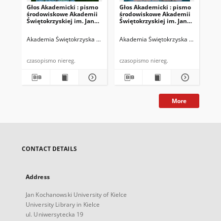
Głos Akademicki : pismo
Głos Akademicki : pismo
Gło
środowiskowe Akademii
środowiskowe Akademii
śr
Świętokrzyskiej im. Jana
Świętokrzyskiej im. Jana
Świ
Kochanowskiego w
Kochanowskiego w
Ko
Kielcach. 2007, R. XIV, nr
Kielcach. 2008, R. XV, nr 1
Kie
Akademia Świętokrzyska im. Jana Kochanowskiego (Kielce)
Akademia Świętokrzyska im. Jana Ko
Biskup, Rys
Aka
3 (52) : listopad 2007
(53) : marzec 2008
(40
20
czasopismo niereg.
czasopismo niereg.
More
CONTACT DETAILS
Address
Jan Kochanowski University of Kielce
University Library in Kielce
ul. Uniwersytecka 19