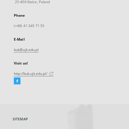
25-406 Kielce, Poland
Phone
(+48) 41 349 71 55
E-Mail
buk@ujk.edu.pl
Visit us!
http://buk.ujk.edu.pl/
Facebook
External
link,
will
open
in
a
SITEMAP
new
tab