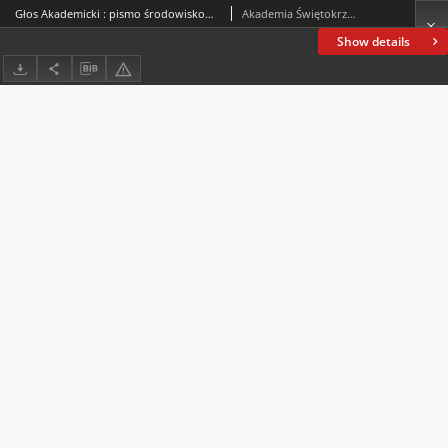
Głos Akademicki : pismo środowiskowe Akademii Świętokrzyskiej im. Jana Kochanowskiego w Kielcach. 2004, R. XI, nr 3 (42) : październik 2004
Akademia Świętokrzyska im. Jana Kochanowskiego (Kielce)
Show details