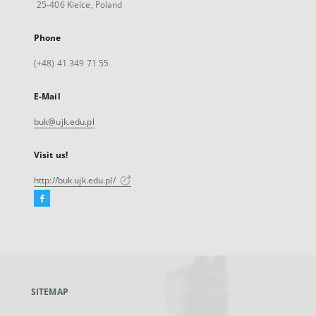
25-406 Kielce, Poland
Phone
(+48) 41 349 71 55
E-Mail
buk@ujk.edu.pl
Visit us!
http://buk.ujk.edu.pl/
Facebook
External
link,
will
open
in
a
SITEMAP
new
tab