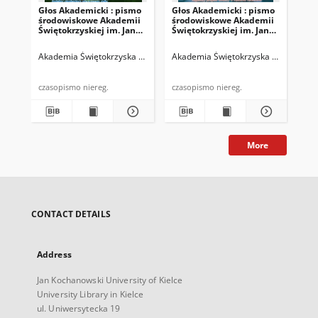
Głos Akademicki : pismo
Głos Akademicki : pismo
Gło
środowiskowe Akademii
środowiskowe Akademii
śr
Świętokrzyskiej im. Jana
Świętokrzyskiej im. Jana
Świ
Kochanowskiego w
Kochanowskiego w
Ko
Kielcach. 2007, R. XIV, nr
Kielcach. 2008, R. XV, nr 1
Kie
Akademia Świętokrzyska im. Jana Kochanowskiego (Kielce)
Akademia Świętokrzyska im. Jana Ko
Biskup, Rys
Aka
3 (52) : listopad 2007
(53) : marzec 2008
(40
20
czasopismo niereg.
czasopismo niereg.
More
CONTACT DETAILS
Address
Jan Kochanowski University of Kielce
University Library in Kielce
ul. Uniwersytecka 19