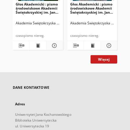
Głos Akademicki : pismo
Głos Akademicki : pismo
Gło
środowiskowe Akademii
środowiskowe Akademii
śr
Świętokrzyskiej im. Jana
Świętokrzyskiej im. Jana
Świ
Kochanowskiego w
Kochanowskiego w
Ko
Kielcach. 2007, R. XIV, nr
Kielcach. 2008, R. XV, nr 1
Kie
Akademia Świętokrzyska im. Jana Kochanowskiego (Kielce)
Akademia Świętokrzyska im. Jana Ko
Biskup, Rys
Aka
3 (52) : listopad 2007
(53) : marzec 2008
(40
20
czasopismo niereg.
czasopismo niereg.
Więcej
DANE KONTAKTOWE
Adres
Uniwersytet Jana Kochanowskiego
Biblioteka Uniwersytecka
ul. Uniwersytecka 19