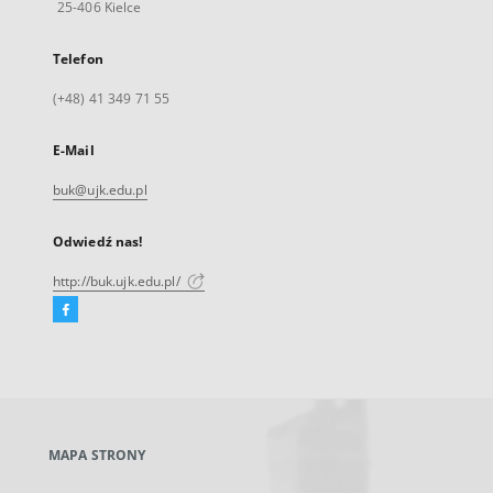
25-406 Kielce
Telefon
(+48) 41 349 71 55
E-Mail
buk@ujk.edu.pl
Odwiedź nas!
http://buk.ujk.edu.pl/
Facebook
Link
zewnętrzny,
otworzy
się
w
nowej
MAPA STRONY
karcie