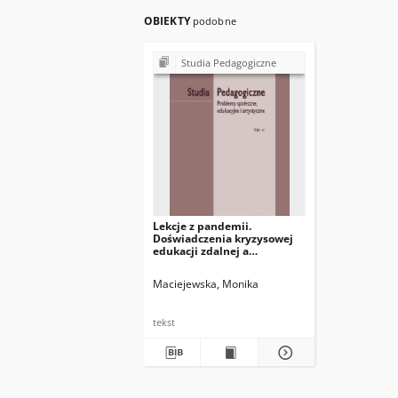
OBIEKTY
podobne
Studia Pedagogiczne
Lekcje z pandemii.
Doświadczenia kryzysowej
edukacji zdalnej a
inicjowanie
transformatywnego uczenia
Maciejewska, Monika
się studentów
tekst