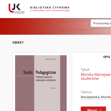
OBIEKT
OPIS
Tytuł:
Monika Maciejews
studentów
Twórca:
Maciejewska, Monik
Więcej