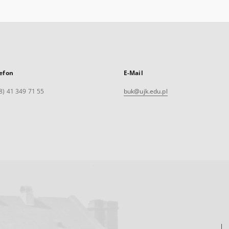
efon
E-Mail
8) 41 349 71 55
buk@ujk.edu.pl