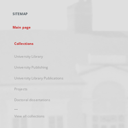
in
a
SITEMAP
new
tab
Main page
Collections
University Library
University Publishing
University Library Publications
Projects
Doctoral dissertations
...
View all collections