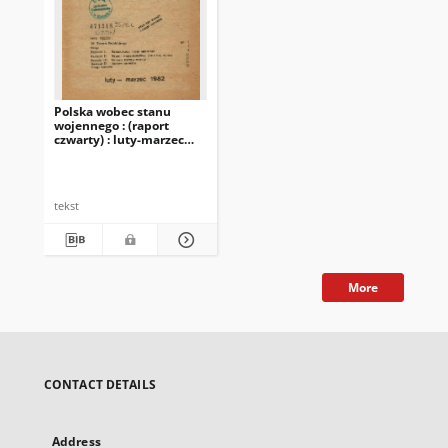
Polska wobec stanu
wojennego : (raport
czwarty) : luty-marzec
1982
tekst
More
CONTACT DETAILS
Address