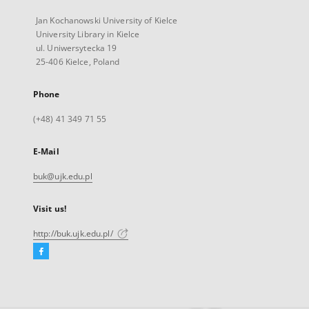
Jan Kochanowski University of Kielce
University Library in Kielce
ul. Uniwersytecka 19
25-406 Kielce, Poland
Phone
(+48) 41 349 71 55
E-Mail
buk@ujk.edu.pl
Visit us!
http://buk.ujk.edu.pl/
Facebook
External
link,
will
open