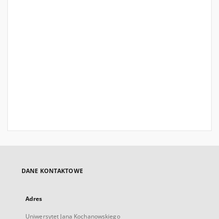
DANE KONTAKTOWE
Adres
Uniwersytet Jana Kochanowskiego