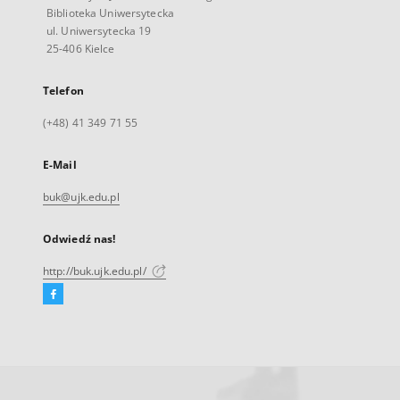
Biblioteka Uniwersytecka
ul. Uniwersytecka 19
25-406 Kielce
Telefon
(+48) 41 349 71 55
E-Mail
buk@ujk.edu.pl
Odwiedź nas!
http://buk.ujk.edu.pl/
Facebook
Link
zewnętrzny,
otworzy
się
w
nowej