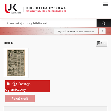
Wyszukiwanie zaawansowane
?
OBIEKT
Dostęp
ograniczony
Pokaż treść