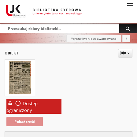
Wyszukiwanie zaawansowane
?
OBIEKT
Dostęp
ograniczony
Pokaż treść