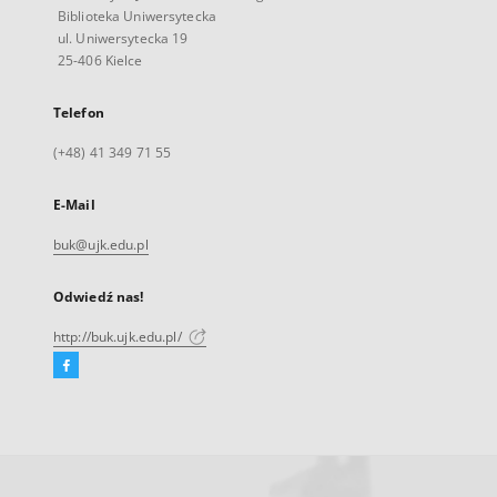
Biblioteka Uniwersytecka
ul. Uniwersytecka 19
25-406 Kielce
Telefon
(+48) 41 349 71 55
E-Mail
buk@ujk.edu.pl
Odwiedź nas!
http://buk.ujk.edu.pl/
Facebook
Link
zewnętrzny,
otworzy
się
w
nowej