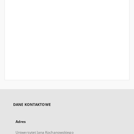
DANE KONTAKTOWE
Adres
Uniwersytet Jana Kochanowskiego