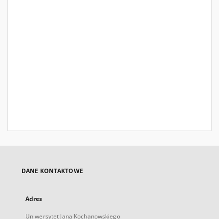
DANE KONTAKTOWE
Adres
Uniwersytet Jana Kochanowskiego