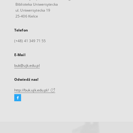
Biblioteka Uniwersytecka
ul. Uniwersytecka 19
25-406 Kielce
Telefon
(+48) 41 349 71 55
E-Mail
buk@ujk.edu.pl
Odwiedź nas!
http://buk.ujk.edu.pl/
Facebook
Link
zewnętrzny,
otworzy
się
w
nowej