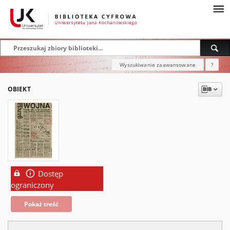
Wyszukiwanie zaawansowane
?
OBIEKT
Dostęp
ograniczony
Pokaż treść