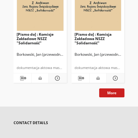
[Pismo do] : Komisje
[Pismo do] : Komisja
[Pi
Zakładowe NSZZ
Zakładowa NSZZ
Pr
"Solidarność"
"Solidarność"
Za
"So
Borkowski, Jan (przewodniczący RKK)
Borkowski, Jan (przewodniczący Regi
NSZZ "Solidarność" Region Święt
Bor
dokumentacja aktowa maszynopis
dokumentacja aktowa maszynopi
More
CONTACT DETAILS