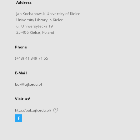
Address
Jan Kochanowski University of Kielce
University Library in Kielce
ul. Uniwersytecka 19
25-406 Kielce, Poland
Phone
(+48) 41 349 71 55
E-Mail
buk@ujk.edu.pl
Visit us!
http://buk.ujk.edu.pl/
Facebook
External
link,
will