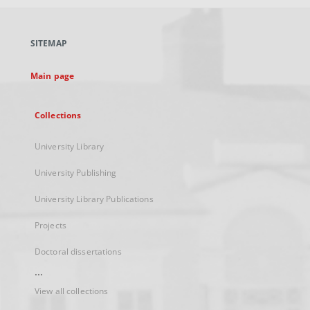
open
in
a
SITEMAP
new
tab
Main page
Collections
University Library
University Publishing
University Library Publications
Projects
Doctoral dissertations
...
View all collections